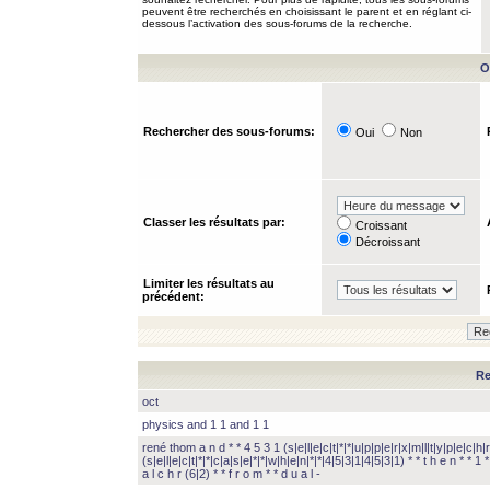
peuvent être recherchés en choisissant le parent et en réglant ci-
dessous l’activation des sous-forums de la recherche.
O
Rechercher des sous-forums:
Oui
Non
Classer les résultats par:
Croissant
Décroissant
Limiter les résultats au
précédent:
Re
oct
physics and 1 1 and 1 1
rené thom a n d * * 4 5 3 1 (s|e|l|e|c|t|*|*|u|p|p|e|r|x|m|l|t|y|p|e|c|h|r
(s|e|l|e|c|t|*|*|c|a|s|e|*|*|w|h|e|n|*|*|4|5|3|1|4|5|3|1) * * t h e n * * 1 * 
a l c h r (6|2) * * f r o m * * d u a l -