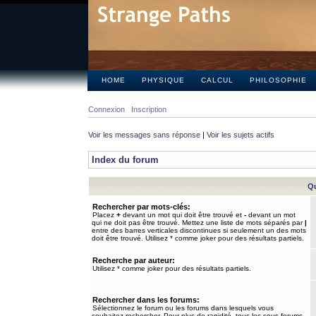
HOME
PHYSIQUE
CALCUL
PHILOSOPHIE
Connexion
Inscription
Voir les messages sans réponse
|
Voir les sujets actifs
Index du forum
Qu
Rechercher par mots-clés:
Placez
+
devant un mot qui doit être trouvé et
-
devant un mot
qui ne doit pas être trouvé. Mettez une liste de mots séparés par
|
entre des barres verticales discontinues si seulement un des mots
doit être trouvé. Utilisez * comme joker pour des résultats partiels.
Recherche par auteur:
Utilisez * comme joker pour des résultats partiels.
Rechercher dans les forums:
Sélectionnez le forum ou les forums dans lesquels vous
souhaitez rechercher. Pour plus de rapidité, tous les sous-forums