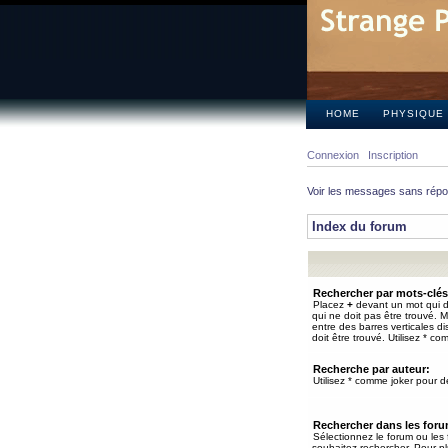
HOME
PHYSIQUE
Connexion
Inscription
Voir les messages sans rép
Index du forum
Rechercher par mots-clés
Placez
+
devant un mot qui do
qui ne doit pas être trouvé. 
entre des barres verticales d
doit être trouvé. Utilisez * co
Recherche par auteur:
Utilisez * comme joker pour de
Rechercher dans les for
Sélectionnez le forum ou les
souhaitez rechercher. Pour pl