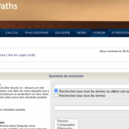
CALCUL
PHILOSOPHIE
GALERIE
NEWS
FORUM
A PROPO
Nous sommes le 08 A
onse
|
Voir les sujets actifs
Question de recherche
:
it être trouvé et
-
devant un mot
Mettez une liste de mots séparés par
|
Rechercher pour tous les termes ou utiliser une 
iscontinues si seulement un des mots
Rechercher pour tous les termes
mme joker pour des résultats partiels.
s résultats partiels.
ums:
 forums dans lesquels vous
us de rapidité, tous les sous-forums