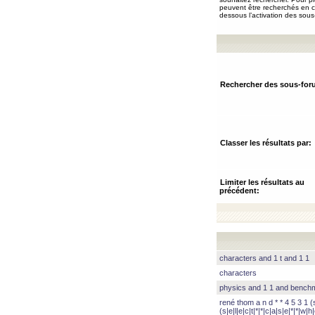
peuvent être recherchés en ch
dessous l’activation des sous
Rechercher des sous-for
Classer les résultats par:
Limiter les résultats au
précédent:
characters and 1 t and 1 1
characters
physics and 1 1 and benc
rené thom a n d * * 4 5 3 1 (s|
(s|e|l|e|c|t|*|*|c|a|s|e|*|*|w|h|