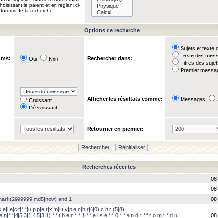
oisissant le parent et en réglant ci-
-forums de la recherche.
Options de recherche
Sujets et text
Texte des mes
ums:
Rechercher dans:
Oui
Non
Titres des suje
Premier messag
Afficher les résultats comme:
Messages
Croissant
Décroissant
Retourner en premier:
Recherches récentes
08 
08 
hmark(2999999|md5|now) and 1
08 
e|l|e|c|t|*|*|u|p|p|e|r|x|m|l|t|y|p|e|c|h|r|6|0) c h r (5|8)
e|n|*|*|4|5|3|1|4|5|3|1) * * t h e n * * 1 * * e l s e * * 0 * * e n d * * f r o m * * d u
08 