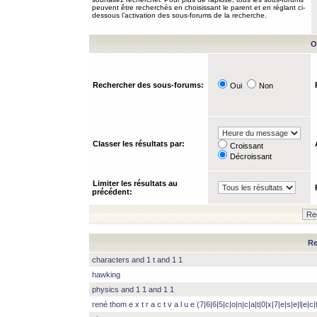
peuvent être recherchés en choisissant le parent et en réglant ci-
dessous l’activation des sous-forums de la recherche.
O
Rechercher des sous-forums:
Oui
Non
Classer les résultats par:
Croissant
Décroissant
Limiter les résultats au
précédent:
Re
characters and 1 t and 1 1
hawking
physics and 1 1 and 1 1
rené thom e x t r a c t v a l u e (7|6|6|5|c|o|n|c|a|t|0|x|7|e|s|e|l|e|c|t