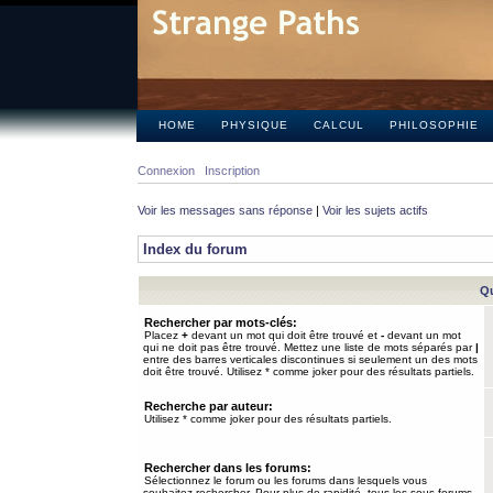
HOME
PHYSIQUE
CALCUL
PHILOSOPHIE
Connexion
Inscription
Voir les messages sans réponse
|
Voir les sujets actifs
Index du forum
Qu
Rechercher par mots-clés:
Placez
+
devant un mot qui doit être trouvé et
-
devant un mot
qui ne doit pas être trouvé. Mettez une liste de mots séparés par
|
entre des barres verticales discontinues si seulement un des mots
doit être trouvé. Utilisez * comme joker pour des résultats partiels.
Recherche par auteur:
Utilisez * comme joker pour des résultats partiels.
Rechercher dans les forums:
Sélectionnez le forum ou les forums dans lesquels vous
souhaitez rechercher. Pour plus de rapidité, tous les sous-forums