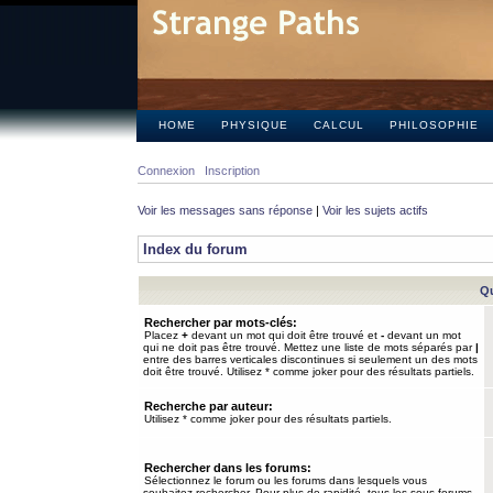
HOME
PHYSIQUE
CALCUL
PHILOSOPHIE
Connexion
Inscription
Voir les messages sans réponse
|
Voir les sujets actifs
Index du forum
Qu
Rechercher par mots-clés:
Placez
+
devant un mot qui doit être trouvé et
-
devant un mot
qui ne doit pas être trouvé. Mettez une liste de mots séparés par
|
entre des barres verticales discontinues si seulement un des mots
doit être trouvé. Utilisez * comme joker pour des résultats partiels.
Recherche par auteur:
Utilisez * comme joker pour des résultats partiels.
Rechercher dans les forums:
Sélectionnez le forum ou les forums dans lesquels vous
souhaitez rechercher. Pour plus de rapidité, tous les sous-forums