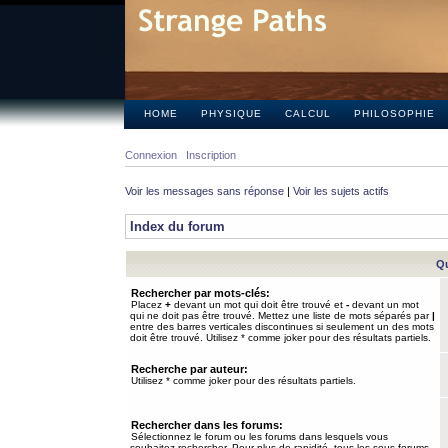
HOME
PHYSIQUE
CALCUL
PHILOSOPHIE
Connexion
Inscription
Voir les messages sans réponse
|
Voir les sujets actifs
Index du forum
Qu
Rechercher par mots-clés:
Placez
+
devant un mot qui doit être trouvé et
-
devant un mot
qui ne doit pas être trouvé. Mettez une liste de mots séparés par
|
entre des barres verticales discontinues si seulement un des mots
doit être trouvé. Utilisez * comme joker pour des résultats partiels.
Recherche par auteur:
Utilisez * comme joker pour des résultats partiels.
Rechercher dans les forums:
Sélectionnez le forum ou les forums dans lesquels vous
souhaitez rechercher. Pour plus de rapidité, tous les sous-forums