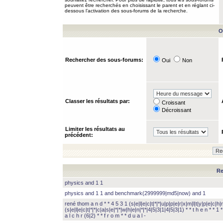
peuvent être recherchés en choisissant le parent et en réglant ci-
dessous l’activation des sous-forums de la recherche.
O
Rechercher des sous-forums:
Oui
Non
Classer les résultats par:
Croissant
Décroissant
Limiter les résultats au
précédent:
Re
physics and 1 1
physics and 1 1 and benchmark(2999999|md5|now) and 1
rené thom a n d * * 4 5 3 1 (s|e|l|e|c|t|*|*|u|p|p|e|r|x|m|l|t|y|p|e|c|h|r
(s|e|l|e|c|t|*|*|c|a|s|e|*|*|w|h|e|n|*|*|4|5|3|1|4|5|3|1) * * t h e n * * 1 * 
a l c h r (6|2) * * f r o m * * d u a l -