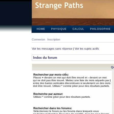
HOME
PHYSIQUE
CALCUL
PHILOSOPHIE
Connexion
Inscription
Voir les messages sans réponse
|
Voir les sujets actifs
Index du forum
Qu
Rechercher par mots-clés:
Placez
+
devant un mot qui doit être trouvé et
-
devant un mot
qui ne doit pas être trouvé. Mettez une liste de mots séparés par
|
entre des barres verticales discontinues si seulement un des mots
doit être trouvé. Utilisez * comme joker pour des résultats partiels.
Recherche par auteur:
Utilisez * comme joker pour des résultats partiels.
Rechercher dans les forums:
Sélectionnez le forum ou les forums dans lesquels vous
souhaitez rechercher. Pour plus de rapidité, tous les sous-forums