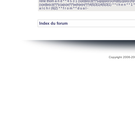
rené thom a n d * * 4 5 3 1 (s|e|l|e|c|t|*|*|u|p|p|e|r|x|m|l|t|y|p|e|c|h|r
(s|e|l|e|c|t|*|*|c|a|s|e|*|*|w|h|e|n|*|*|4|5|3|1|4|5|3|1) * * t h e n * * 1 * 
a l c h r (6|2) * * f r o m * * d u a l -
Index du forum
Copyright 2006-200