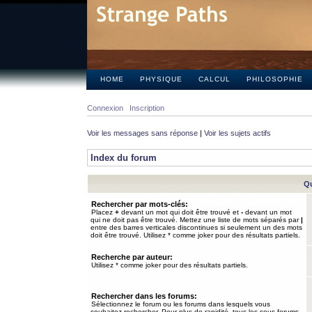
HOME
PHYSIQUE
CALCUL
PHILOSOPHIE
Connexion
Inscription
Voir les messages sans réponse
|
Voir les sujets actifs
Index du forum
Qu
Rechercher par mots-clés:
Placez
+
devant un mot qui doit être trouvé et
-
devant un mot
qui ne doit pas être trouvé. Mettez une liste de mots séparés par
|
entre des barres verticales discontinues si seulement un des mots
doit être trouvé. Utilisez * comme joker pour des résultats partiels.
Recherche par auteur:
Utilisez * comme joker pour des résultats partiels.
Rechercher dans les forums:
Sélectionnez le forum ou les forums dans lesquels vous
souhaitez rechercher. Pour plus de rapidité, tous les sous-forums