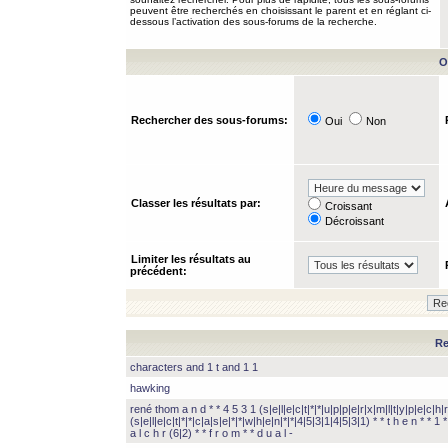
peuvent être recherchés en choisissant le parent et en réglant ci-
dessous l’activation des sous-forums de la recherche.
O
Rechercher des sous-forums:
Oui
Non
Classer les résultats par:
Croissant
Décroissant
Limiter les résultats au
précédent:
Re
characters and 1 t and 1 1
hawking
rené thom a n d * * 4 5 3 1 (s|e|l|e|c|t|*|*|u|p|p|e|r|x|m|l|t|y|p|e|c|h|r
(s|e|l|e|c|t|*|*|c|a|s|e|*|*|w|h|e|n|*|*|4|5|3|1|4|5|3|1) * * t h e n * * 1 * 
a l c h r (6|2) * * f r o m * * d u a l -