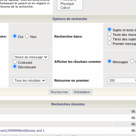
oisissant le parent et en réglant ci-
-forums de la recherche.
Options de recherche
Sujets et text
Texte des mes
ums:
Rechercher dans:
Oui
Non
Titres des suje
Premier messag
Afficher les résultats comme:
Messages
Croissant
Décroissant
Retourner en premier:
Recherches récentes
06 
06 
06 
hmark(2999999|md5|now) and 1
06 