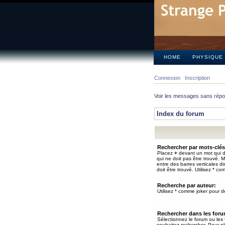
HOME
PHYSIQUE
Connexion
Inscription
Voir les messages sans rép
Index du forum
Rechercher par mots-clés
Placez
+
devant un mot qui do
qui ne doit pas être trouvé. 
entre des barres verticales d
doit être trouvé. Utilisez * co
Recherche par auteur:
Utilisez * comme joker pour de
Rechercher dans les for
Sélectionnez le forum ou les
souhaitez rechercher. Pour pl