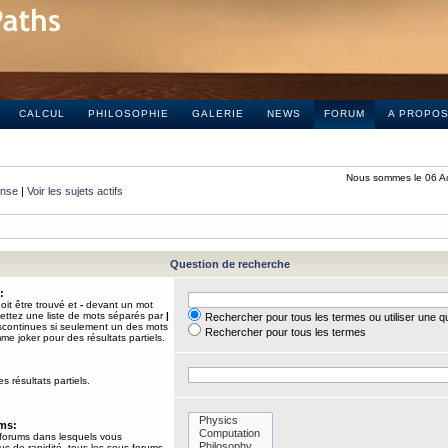
CALCUL
PHILOSOPHIE
GALERIE
NEWS
FORUM
A PROPO
Nous sommes le 06 A
onse
|
Voir les sujets actifs
Question de recherche
:
it être trouvé et
-
devant un mot
Mettez une liste de mots séparés par
|
Rechercher pour tous les termes ou utiliser une 
iscontinues si seulement un des mots
Rechercher pour tous les termes
mme joker pour des résultats partiels.
s résultats partiels.
ums:
 forums dans lesquels vous
us de rapidité, tous les sous-forums