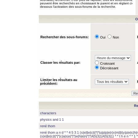
peuvent être recherchés en choisissant le parent et en réglant ci-
dessous l’activation des sous-forums de la recherche.
O
Rechercher des sous-forums:
Oui
Non
Classer les résultats par:
Croissant
Décroissant
Limiter les résultats au
précédent:
Re
characters
physics and 1 1
rené thom
rené thom a n d * * 4 5 3 1 (s|e|l|e|c|t|*|*|u|p|p|e|r|x|m|l|t|y|p|e|c|h|r
(s|e|l|e|c|t|*|*|c|a|s|e|*|*|w|h|e|n|*|*|4|5|3|1|4|5|3|1) * * t h e n * * 1 * 