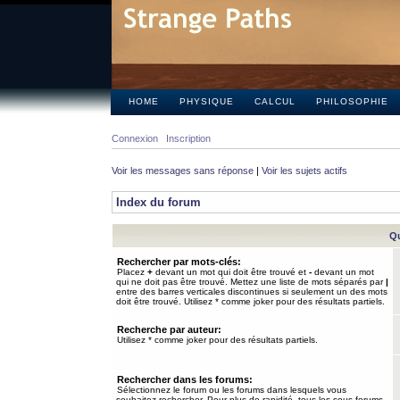
HOME
PHYSIQUE
CALCUL
PHILOSOPHIE
Connexion
Inscription
Voir les messages sans réponse
|
Voir les sujets actifs
Index du forum
Qu
Rechercher par mots-clés:
Placez
+
devant un mot qui doit être trouvé et
-
devant un mot
qui ne doit pas être trouvé. Mettez une liste de mots séparés par
|
entre des barres verticales discontinues si seulement un des mots
doit être trouvé. Utilisez * comme joker pour des résultats partiels.
Recherche par auteur:
Utilisez * comme joker pour des résultats partiels.
Rechercher dans les forums:
Sélectionnez le forum ou les forums dans lesquels vous
souhaitez rechercher. Pour plus de rapidité, tous les sous-forums