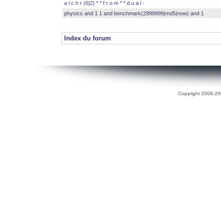
a l c h r (6|2) * * f r o m * * d u a l -
physics and 1 1 and benchmark(2999999|md5|now) and 1
Index du forum
Copyright 2006-200