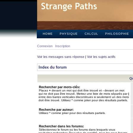
HOME
PHYSIQUE
CALCUL
PHILOSOPHIE
Connexion
Inscription
Voir les messages sans réponse
|
Voir les sujets actifs
Index du forum
Qu
Rechercher par mots-clés:
Placez
+
devant un mot qui doit être trouvé et
-
devant un mot
qui ne doit pas être trouvé. Mettez une liste de mots séparés par
|
entre des barres verticales discontinues si seulement un des mots
doit être trouvé. Utilisez * comme joker pour des résultats partiels.
Recherche par auteur:
Utilisez * comme joker pour des résultats partiels.
Rechercher dans les forums:
Sélectionnez le forum ou les forums dans lesquels vous
souhaitez rechercher. Pour plus de rapidité, tous les sous-forums