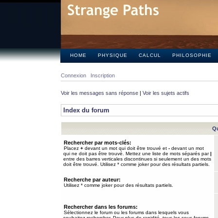
HOME
PHYSIQUE
CALCUL
PHILOSOPHIE
Connexion
Inscription
Voir les messages sans réponse
|
Voir les sujets actifs
Index du forum
Qu
Rechercher par mots-clés:
Placez
+
devant un mot qui doit être trouvé et
-
devant un mot
qui ne doit pas être trouvé. Mettez une liste de mots séparés par
|
entre des barres verticales discontinues si seulement un des mots
doit être trouvé. Utilisez * comme joker pour des résultats partiels.
Recherche par auteur:
Utilisez * comme joker pour des résultats partiels.
Rechercher dans les forums:
Sélectionnez le forum ou les forums dans lesquels vous
souhaitez rechercher. Pour plus de rapidité, tous les sous-forums