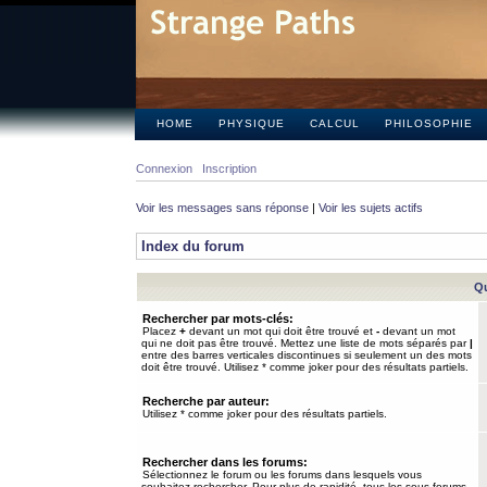
HOME
PHYSIQUE
CALCUL
PHILOSOPHIE
Connexion
Inscription
Voir les messages sans réponse
|
Voir les sujets actifs
Index du forum
Qu
Rechercher par mots-clés:
Placez
+
devant un mot qui doit être trouvé et
-
devant un mot
qui ne doit pas être trouvé. Mettez une liste de mots séparés par
|
entre des barres verticales discontinues si seulement un des mots
doit être trouvé. Utilisez * comme joker pour des résultats partiels.
Recherche par auteur:
Utilisez * comme joker pour des résultats partiels.
Rechercher dans les forums:
Sélectionnez le forum ou les forums dans lesquels vous
souhaitez rechercher. Pour plus de rapidité, tous les sous-forums