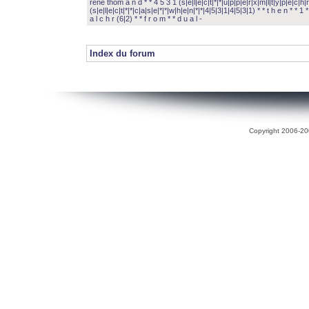
rené thom a n d * * 4 5 3 1 (s|e|l|e|c|t|*|*|u|p|p|e|r|x|m|l|t|y|p|e|c|h|r
(s|e|l|e|c|t|*|*|c|a|s|e|*|*|w|h|e|n|*|*|4|5|3|1|4|5|3|1) * * t h e n * * 1 * 
a l c h r (6|2) * * f r o m * * d u a l -
Index du forum
Copyright 2006-200