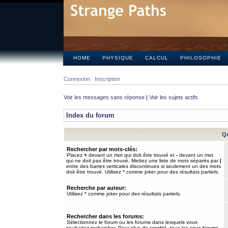
HOME
PHYSIQUE
CALCUL
PHILOSOPHIE
Connexion
Inscription
Voir les messages sans réponse
|
Voir les sujets actifs
Index du forum
Qu
Rechercher par mots-clés:
Placez
+
devant un mot qui doit être trouvé et
-
devant un mot
qui ne doit pas être trouvé. Mettez une liste de mots séparés par
|
entre des barres verticales discontinues si seulement un des mots
doit être trouvé. Utilisez * comme joker pour des résultats partiels.
Recherche par auteur:
Utilisez * comme joker pour des résultats partiels.
Rechercher dans les forums:
Sélectionnez le forum ou les forums dans lesquels vous
souhaitez rechercher. Pour plus de rapidité, tous les sous-forums