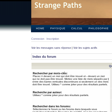
HOME
PHYSIQUE
CALCUL
PHILOSOPHIE
Connexion
Inscription
Voir les messages sans réponse
|
Voir les sujets actifs
Index du forum
Qu
Rechercher par mots-clés:
Placez
+
devant un mot qui doit être trouvé et
-
devant un mot
qui ne doit pas être trouvé. Mettez une liste de mots séparés par
|
entre des barres verticales discontinues si seulement un des mots
doit être trouvé. Utilisez * comme joker pour des résultats partiels.
Recherche par auteur:
Utilisez * comme joker pour des résultats partiels.
Rechercher dans les forums:
Sélectionnez le forum ou les forums dans lesquels vous
souhaitez rechercher. Pour plus de rapidité, tous les sous-forums