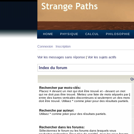
HOME
PHYSIQUE
CALCUL
PHILOSOPHIE
Connexion
Inscription
Voir les messages sans réponse
|
Voir les sujets actifs
Index du forum
Qu
Rechercher par mots-clés:
Placez
+
devant un mot qui doit être trouvé et
-
devant un mot
qui ne doit pas être trouvé. Mettez une liste de mots séparés par
|
entre des barres verticales discontinues si seulement un des mots
doit être trouvé. Utilisez * comme joker pour des résultats partiels.
Recherche par auteur:
Utilisez * comme joker pour des résultats partiels.
Rechercher dans les forums:
Sélectionnez le forum ou les forums dans lesquels vous
souhaitez rechercher. Pour plus de rapidité, tous les sous-forums