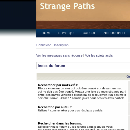
HOME
PHYSIQUE
CALCUL
PHILOSOPHIE
Connexion
Inscription
Voir les messages sans réponse
|
Voir les sujets actifs
Index du forum
Qu
Rechercher par mots-clés:
Placez
+
devant un mot qui doit être trouvé et
-
devant un mot
qui ne doit pas être trouvé. Mettez une liste de mots séparés par
|
entre des barres verticales discontinues si seulement un des mots
doit être trouvé. Utilisez * comme joker pour des résultats partiels.
Recherche par auteur:
Utilisez * comme joker pour des résultats partiels.
Rechercher dans les forums:
Sélectionnez le forum ou les forums dans lesquels vous
souhaitez rechercher. Pour plus de rapidité, tous les sous-forums