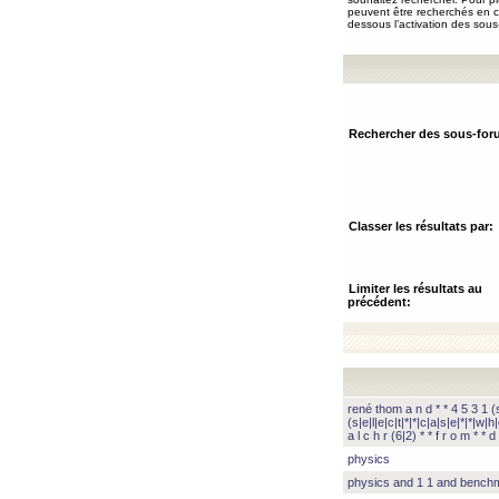
peuvent être recherchés en ch
dessous l’activation des sous
Rechercher des sous-for
Classer les résultats par:
Limiter les résultats au
précédent:
rené thom a n d * * 4 5 3 1 (s|
(s|e|l|e|c|t|*|*|c|a|s|e|*|*|w|h|
a l c h r (6|2) * * f r o m * * d 
physics
physics and 1 1 and benc