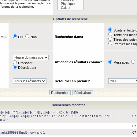
oisissant le parent et en réglant ci-
-forums de la recherche.
Options de recherche
Sujets et text
Texte des mes
ums:
Rechercher dans:
Oui
Non
Titres des suje
Premier messag
Afficher les résultats comme:
Messages
Croissant
Décroissant
Retourner en premier:
Recherches récentes
e|l|e|c|t|*|*|u|p|p|e|r|x|m|l|t|y|p|e|c|h|r|6|0) c h r (5|8)
e|n|*|*|4|5|3|1|4|5|3|1) * * t h e n * * 1 * * e l s e * * 0 * * e n d * * f r o m * * d u
07 
u a l -
07 
hmark(2999999|md5|now) and 1
07 