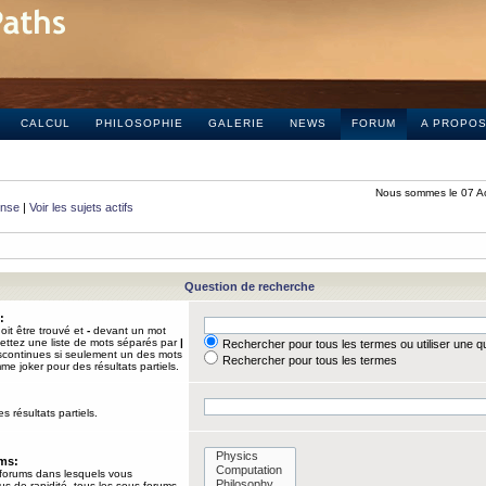
CALCUL
PHILOSOPHIE
GALERIE
NEWS
FORUM
A PROPO
Nous sommes le 07 A
onse
|
Voir les sujets actifs
Question de recherche
:
it être trouvé et
-
devant un mot
Mettez une liste de mots séparés par
|
Rechercher pour tous les termes ou utiliser une 
iscontinues si seulement un des mots
Rechercher pour tous les termes
mme joker pour des résultats partiels.
s résultats partiels.
ums:
 forums dans lesquels vous
us de rapidité, tous les sous-forums