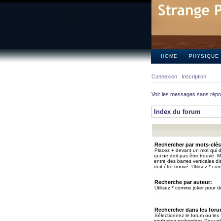
HOME
PHYSIQUE
Connexion
Inscription
Voir les messages sans rép
Index du forum
Rechercher par mots-clés
Placez
+
devant un mot qui do
qui ne doit pas être trouvé. 
entre des barres verticales d
doit être trouvé. Utilisez * co
Recherche par auteur:
Utilisez * comme joker pour de
Rechercher dans les for
Sélectionnez le forum ou les
souhaitez rechercher. Pour pl