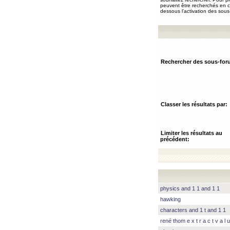
peuvent être recherchés en ch
dessous l’activation des sous
Rechercher des sous-for
Classer les résultats par:
Limiter les résultats au
précédent:
physics and 1 1 and 1 1
hawking
characters and 1 t and 1 1
rené thom e x t r a c t v a l u