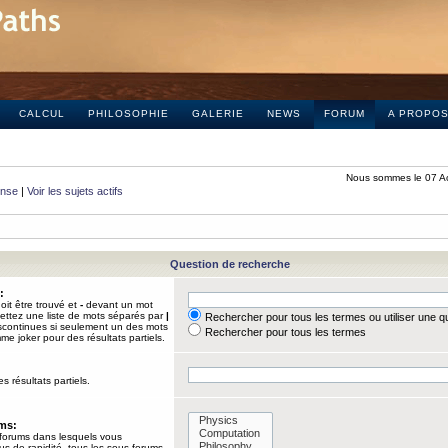
CALCUL
PHILOSOPHIE
GALERIE
NEWS
FORUM
A PROPO
Nous sommes le 07 A
onse
|
Voir les sujets actifs
Question de recherche
:
it être trouvé et
-
devant un mot
Mettez une liste de mots séparés par
|
Rechercher pour tous les termes ou utiliser une 
iscontinues si seulement un des mots
Rechercher pour tous les termes
mme joker pour des résultats partiels.
s résultats partiels.
ums:
 forums dans lesquels vous
us de rapidité, tous les sous-forums