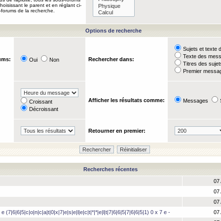
oisissant le parent et en réglant ci-
-forums de la recherche.
Options de recherche
Sujets et text
Texte des mes
ums:
Rechercher dans:
Oui
Non
Titres des suje
Premier messag
Afficher les résultats comme:
Messages
Croissant
Décroissant
Retourner en premier:
Recherches récentes
07 
07 
07 
 e (7|6|6|5|c|o|n|c|a|t|0|x|7|e|s|e|l|e|c|t|*|*|e|l|t|7|6|6|5|7|6|6|5|1) 0 x 7 e -
07 