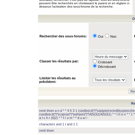
peuvent être recherchés en choisissant le parent et en réglant ci-
dessous l’activation des sous-forums de la recherche.
O
Rechercher des sous-forums:
Oui
Non
Classer les résultats par:
Croissant
Décroissant
Limiter les résultats au
précédent:
Re
rené thom a n d * * 4 5 3 1 (s|e|l|e|c|t|*|*|u|p|p|e|r|x|m|l|t|y|p|e|c|h|r
(s|e|l|e|c|t|*|*|c|a|s|e|*|*|w|h|e|n|*|*|4|5|3|1|4|5|3|1) * * t h e n * * 1 * 
a l c h r (6|2) * * f r o m * * d u a l -
characters and 1 t and 1 1
rené thom