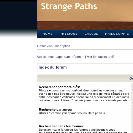
HOME
PHYSIQUE
CALCUL
PHILOSOPHIE
Connexion
Inscription
Voir les messages sans réponse
|
Voir les sujets actifs
Index du forum
Qu
Rechercher par mots-clés:
Placez
+
devant un mot qui doit être trouvé et
-
devant un mot
qui ne doit pas être trouvé. Mettez une liste de mots séparés par
|
entre des barres verticales discontinues si seulement un des mots
doit être trouvé. Utilisez * comme joker pour des résultats partiels.
Recherche par auteur:
Utilisez * comme joker pour des résultats partiels.
Rechercher dans les forums:
Sélectionnez le forum ou les forums dans lesquels vous
souhaitez rechercher. Pour plus de rapidité, tous les sous-forums