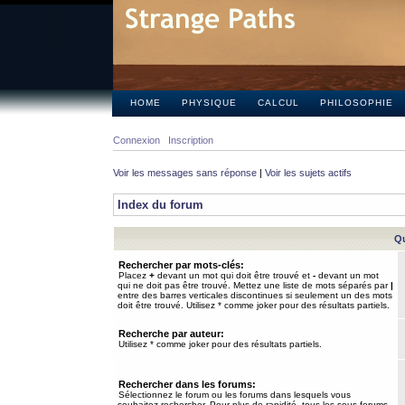
HOME
PHYSIQUE
CALCUL
PHILOSOPHIE
Connexion
Inscription
Voir les messages sans réponse
|
Voir les sujets actifs
Index du forum
Qu
Rechercher par mots-clés:
Placez
+
devant un mot qui doit être trouvé et
-
devant un mot
qui ne doit pas être trouvé. Mettez une liste de mots séparés par
|
entre des barres verticales discontinues si seulement un des mots
doit être trouvé. Utilisez * comme joker pour des résultats partiels.
Recherche par auteur:
Utilisez * comme joker pour des résultats partiels.
Rechercher dans les forums:
Sélectionnez le forum ou les forums dans lesquels vous
souhaitez rechercher. Pour plus de rapidité, tous les sous-forums