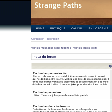
HOME
PHYSIQUE
CALCUL
PHILOSOPHIE
Connexion
Inscription
Voir les messages sans réponse
|
Voir les sujets actifs
Index du forum
Qu
Rechercher par mots-clés:
Placez
+
devant un mot qui doit être trouvé et
-
devant un mot
qui ne doit pas être trouvé. Mettez une liste de mots séparés par
|
entre des barres verticales discontinues si seulement un des mots
doit être trouvé. Utilisez * comme joker pour des résultats partiels.
Recherche par auteur:
Utilisez * comme joker pour des résultats partiels.
Rechercher dans les forums:
Sélectionnez le forum ou les forums dans lesquels vous
souhaitez rechercher. Pour plus de rapidité, tous les sous-forums