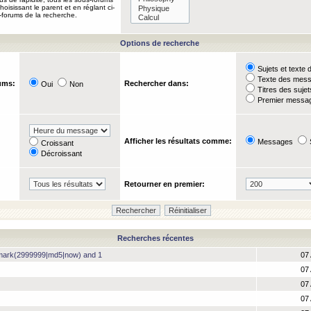
oisissant le parent et en réglant ci-
-forums de la recherche.
Options de recherche
Sujets et text
Texte des mes
ums:
Rechercher dans:
Oui
Non
Titres des suje
Premier messag
Afficher les résultats comme:
Messages
Croissant
Décroissant
Retourner en premier:
Recherches récentes
hmark(2999999|md5|now) and 1
07 
07 
07 
07 