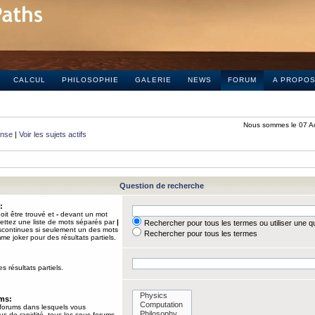
CALCUL
PHILOSOPHIE
GALERIE
NEWS
FORUM
A PROPO
Nous sommes le 07 A
onse
|
Voir les sujets actifs
Question de recherche
:
it être trouvé et
-
devant un mot
Mettez une liste de mots séparés par
|
Rechercher pour tous les termes ou utiliser une 
iscontinues si seulement un des mots
Rechercher pour tous les termes
mme joker pour des résultats partiels.
s résultats partiels.
ums:
 forums dans lesquels vous
us de rapidité, tous les sous-forums