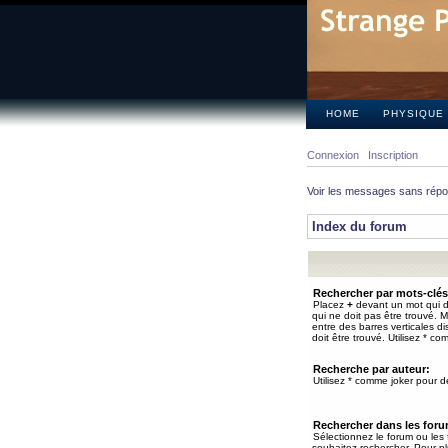
HOME
PHYSIQUE
Connexion
Inscription
Voir les messages sans rép
Index du forum
Rechercher par mots-clés
Placez
+
devant un mot qui do
qui ne doit pas être trouvé. 
entre des barres verticales d
doit être trouvé. Utilisez * co
Recherche par auteur:
Utilisez * comme joker pour de
Rechercher dans les for
Sélectionnez le forum ou les
souhaitez rechercher. Pour pl