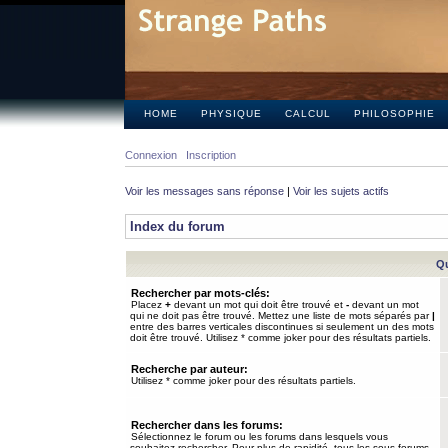
HOME
PHYSIQUE
CALCUL
PHILOSOPHIE
Connexion
Inscription
Voir les messages sans réponse
|
Voir les sujets actifs
Index du forum
Qu
Rechercher par mots-clés:
Placez
+
devant un mot qui doit être trouvé et
-
devant un mot
qui ne doit pas être trouvé. Mettez une liste de mots séparés par
|
entre des barres verticales discontinues si seulement un des mots
doit être trouvé. Utilisez * comme joker pour des résultats partiels.
Recherche par auteur:
Utilisez * comme joker pour des résultats partiels.
Rechercher dans les forums:
Sélectionnez le forum ou les forums dans lesquels vous
souhaitez rechercher. Pour plus de rapidité, tous les sous-forums