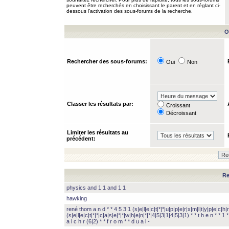
peuvent être recherchés en choisissant le parent et en réglant ci-
dessous l’activation des sous-forums de la recherche.
O
Rechercher des sous-forums:
Oui
Non
Classer les résultats par:
Croissant
Décroissant
Limiter les résultats au
précédent:
Re
physics and 1 1 and 1 1
hawking
rené thom a n d * * 4 5 3 1 (s|e|l|e|c|t|*|*|u|p|p|e|r|x|m|l|t|y|p|e|c|h|r
(s|e|l|e|c|t|*|*|c|a|s|e|*|*|w|h|e|n|*|*|4|5|3|1|4|5|3|1) * * t h e n * * 1 * 
a l c h r (6|2) * * f r o m * * d u a l -