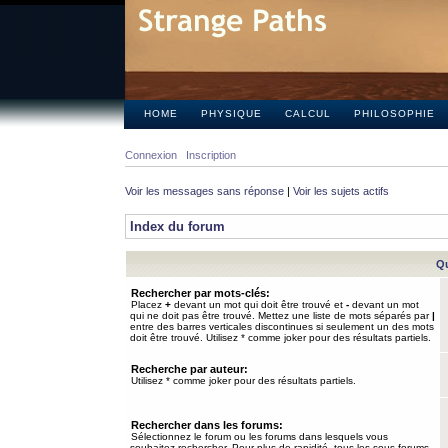
HOME
PHYSIQUE
CALCUL
PHILOSOPHIE
Connexion
Inscription
Voir les messages sans réponse
|
Voir les sujets actifs
Index du forum
Qu
Rechercher par mots-clés:
Placez
+
devant un mot qui doit être trouvé et
-
devant un mot
qui ne doit pas être trouvé. Mettez une liste de mots séparés par
|
entre des barres verticales discontinues si seulement un des mots
doit être trouvé. Utilisez * comme joker pour des résultats partiels.
Recherche par auteur:
Utilisez * comme joker pour des résultats partiels.
Rechercher dans les forums:
Sélectionnez le forum ou les forums dans lesquels vous
souhaitez rechercher. Pour plus de rapidité, tous les sous-forums