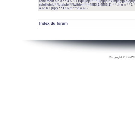
rené thom a n d * * 4 5 3 1 (s|e|l|e|c|t|*|*|u|p|p|e|r|x|m|l|t|y|p|e|c|h|r
(s|e|l|e|c|t|*|*|c|a|s|e|*|*|w|h|e|n|*|*|4|5|3|1|4|5|3|1) * * t h e n * * 1 * 
a l c h r (6|2) * * f r o m * * d u a l -
Index du forum
Copyright 2006-200