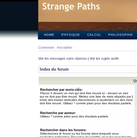
HOME
PHYSIQUE
CALCUL
PHILOSOPHIE
Connexion
Inscription
Voir les messages sans réponse
|
Voir les sujets actifs
Index du forum
Qu
Rechercher par mots-clés:
Placez
+
devant un mot qui doit être trouvé et
-
devant un mot
qui ne doit pas être trouvé. Mettez une liste de mots séparés par
|
entre des barres verticales discontinues si seulement un des mots
doit être trouvé. Utilisez * comme joker pour des résultats partiels.
Recherche par auteur:
Utilisez * comme joker pour des résultats partiels.
Rechercher dans les forums:
Sélectionnez le forum ou les forums dans lesquels vous
souhaitez rechercher. Pour plus de rapidité, tous les sous-forums