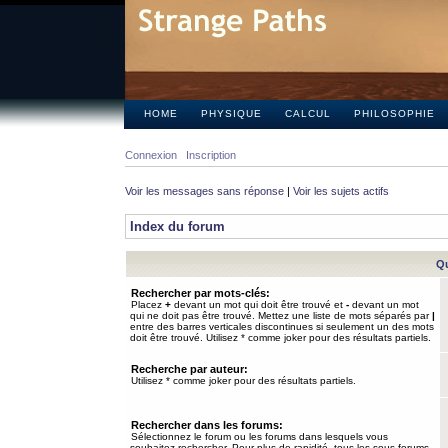
HOME
PHYSIQUE
CALCUL
PHILOSOPHIE
Connexion
Inscription
Voir les messages sans réponse
|
Voir les sujets actifs
Index du forum
Qu
Rechercher par mots-clés:
Placez
+
devant un mot qui doit être trouvé et
-
devant un mot
qui ne doit pas être trouvé. Mettez une liste de mots séparés par
|
entre des barres verticales discontinues si seulement un des mots
doit être trouvé. Utilisez * comme joker pour des résultats partiels.
Recherche par auteur:
Utilisez * comme joker pour des résultats partiels.
Rechercher dans les forums:
Sélectionnez le forum ou les forums dans lesquels vous
souhaitez rechercher. Pour plus de rapidité, tous les sous-forums