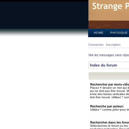
HOME
PHYSIQUE
Connexion
Inscription
Voir les messages sans rép
Index du forum
Rechercher par mots-clés
Placez
+
devant un mot qui do
qui ne doit pas être trouvé. 
entre des barres verticales d
doit être trouvé. Utilisez * co
Recherche par auteur:
Utilisez * comme joker pour de
Rechercher dans les for
Sélectionnez le forum ou les
souhaitez rechercher. Pour pl