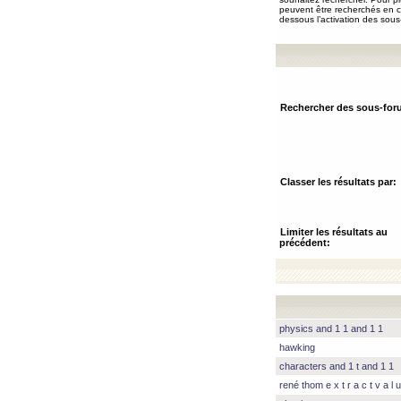
peuvent être recherchés en ch
dessous l’activation des sous
Rechercher des sous-for
Classer les résultats par:
Limiter les résultats au
précédent:
physics and 1 1 and 1 1
hawking
characters and 1 t and 1 1
rené thom e x t r a c t v a l u