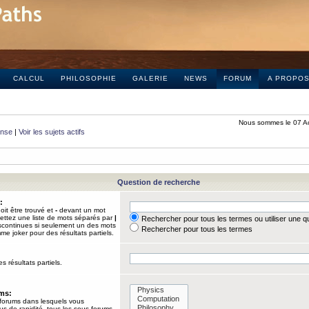
CALCUL
PHILOSOPHIE
GALERIE
NEWS
FORUM
A PROPO
Nous sommes le 07 A
onse
|
Voir les sujets actifs
Question de recherche
:
it être trouvé et
-
devant un mot
Mettez une liste de mots séparés par
|
Rechercher pour tous les termes ou utiliser une 
iscontinues si seulement un des mots
Rechercher pour tous les termes
mme joker pour des résultats partiels.
s résultats partiels.
ums:
 forums dans lesquels vous
us de rapidité, tous les sous-forums