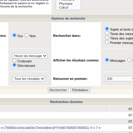
oisissant le parent et en réglant ci-
-forums de la recherche.
Options de recherche
Sujets et text
Texte des mes
ums:
Rechercher dans:
Oui
Non
Titres des suje
Premier messag
Afficher les résultats comme:
Messages
Croissant
Décroissant
Retourner en premier:
Recherches récentes
07 
07 
07 
 e (7|6|6|5|c|o|n|c|a|t|0|x|7|e|s|e|l|e|c|t|*|*|e|l|t|7|6|6|5|7|6|6|5|1) 0 x 7 e -
07 