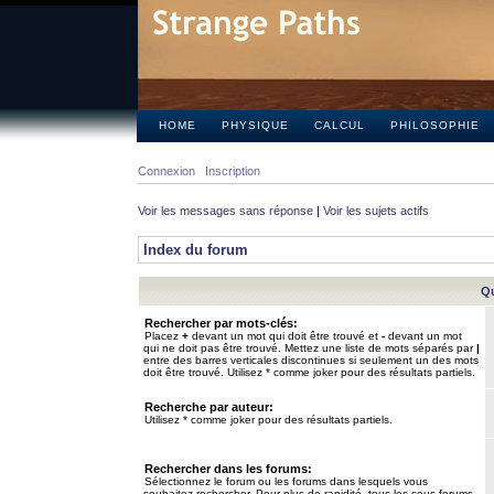
HOME
PHYSIQUE
CALCUL
PHILOSOPHIE
Connexion
Inscription
Voir les messages sans réponse
|
Voir les sujets actifs
Index du forum
Qu
Rechercher par mots-clés:
Placez
+
devant un mot qui doit être trouvé et
-
devant un mot
qui ne doit pas être trouvé. Mettez une liste de mots séparés par
|
entre des barres verticales discontinues si seulement un des mots
doit être trouvé. Utilisez * comme joker pour des résultats partiels.
Recherche par auteur:
Utilisez * comme joker pour des résultats partiels.
Rechercher dans les forums:
Sélectionnez le forum ou les forums dans lesquels vous
souhaitez rechercher. Pour plus de rapidité, tous les sous-forums