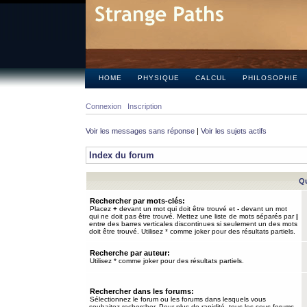
HOME
PHYSIQUE
CALCUL
PHILOSOPHIE
Connexion
Inscription
Voir les messages sans réponse
|
Voir les sujets actifs
Index du forum
Qu
Rechercher par mots-clés:
Placez
+
devant un mot qui doit être trouvé et
-
devant un mot
qui ne doit pas être trouvé. Mettez une liste de mots séparés par
|
entre des barres verticales discontinues si seulement un des mots
doit être trouvé. Utilisez * comme joker pour des résultats partiels.
Recherche par auteur:
Utilisez * comme joker pour des résultats partiels.
Rechercher dans les forums:
Sélectionnez le forum ou les forums dans lesquels vous
souhaitez rechercher. Pour plus de rapidité, tous les sous-forums