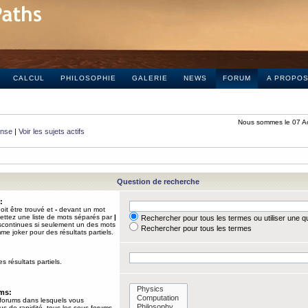
CALCUL
PHILOSOPHIE
GALERIE
NEWS
FORUM
A PROPO
Nous sommes le 07 A
onse
|
Voir les sujets actifs
Question de recherche
:
it être trouvé et
-
devant un mot
Mettez une liste de mots séparés par
|
Rechercher pour tous les termes ou utiliser une 
iscontinues si seulement un des mots
Rechercher pour tous les termes
mme joker pour des résultats partiels.
s résultats partiels.
ums:
 forums dans lesquels vous
us de rapidité, tous les sous-forums