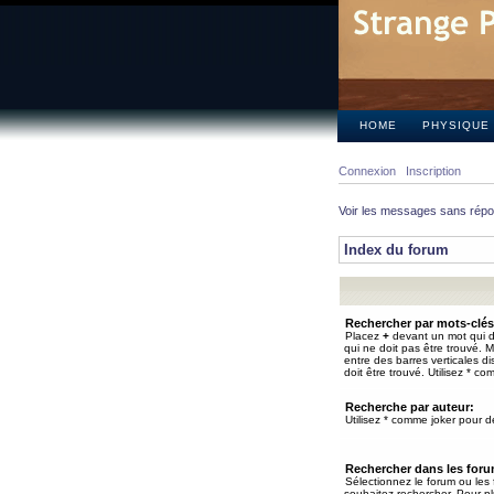
HOME
PHYSIQUE
Connexion
Inscription
Voir les messages sans rép
Index du forum
Rechercher par mots-clés
Placez
+
devant un mot qui do
qui ne doit pas être trouvé. 
entre des barres verticales d
doit être trouvé. Utilisez * co
Recherche par auteur:
Utilisez * comme joker pour de
Rechercher dans les for
Sélectionnez le forum ou les
souhaitez rechercher. Pour pl