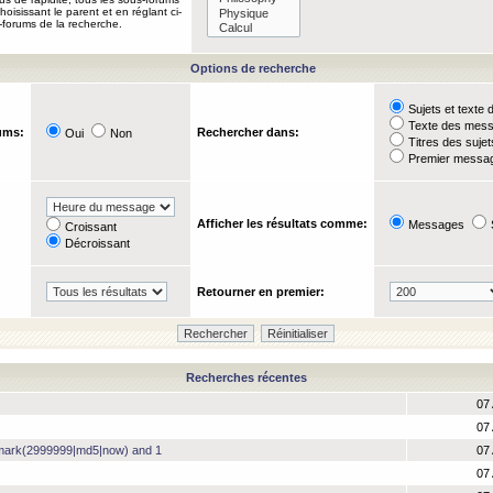
oisissant le parent et en réglant ci-
-forums de la recherche.
Options de recherche
Sujets et text
Texte des mes
ums:
Rechercher dans:
Oui
Non
Titres des suje
Premier messag
Afficher les résultats comme:
Messages
Croissant
Décroissant
Retourner en premier:
Recherches récentes
07 
07 
hmark(2999999|md5|now) and 1
07 
07 