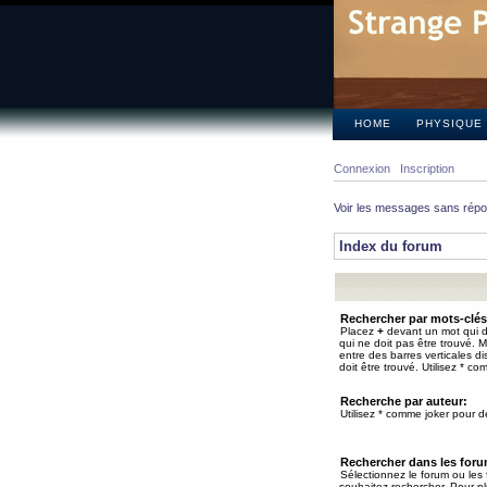
HOME
PHYSIQUE
Connexion
Inscription
Voir les messages sans rép
Index du forum
Rechercher par mots-clés
Placez
+
devant un mot qui do
qui ne doit pas être trouvé. 
entre des barres verticales d
doit être trouvé. Utilisez * co
Recherche par auteur:
Utilisez * comme joker pour de
Rechercher dans les for
Sélectionnez le forum ou les
souhaitez rechercher. Pour pl