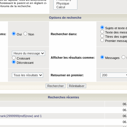
oisissant le parent et en réglant ci-
-forums de la recherche.
Options de recherche
Sujets et text
Texte des mes
ums:
Rechercher dans:
Oui
Non
Titres des suje
Premier messag
Afficher les résultats comme:
Messages
Croissant
Décroissant
Retourner en premier:
Recherches récentes
06 
06 
hmark(2999999|md5|now) and 1
06 
06 