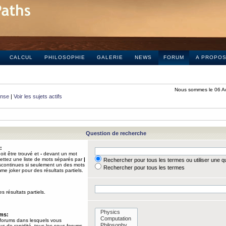
CALCUL
PHILOSOPHIE
GALERIE
NEWS
FORUM
A PROPO
Nous sommes le 06 A
onse
|
Voir les sujets actifs
Question de recherche
:
it être trouvé et
-
devant un mot
Mettez une liste de mots séparés par
|
Rechercher pour tous les termes ou utiliser une 
iscontinues si seulement un des mots
Rechercher pour tous les termes
mme joker pour des résultats partiels.
s résultats partiels.
ums:
 forums dans lesquels vous
us de rapidité, tous les sous-forums