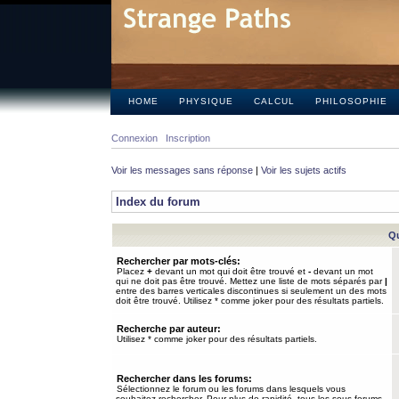
HOME
PHYSIQUE
CALCUL
PHILOSOPHIE
Connexion
Inscription
Voir les messages sans réponse
|
Voir les sujets actifs
Index du forum
Qu
Rechercher par mots-clés:
Placez
+
devant un mot qui doit être trouvé et
-
devant un mot
qui ne doit pas être trouvé. Mettez une liste de mots séparés par
|
entre des barres verticales discontinues si seulement un des mots
doit être trouvé. Utilisez * comme joker pour des résultats partiels.
Recherche par auteur:
Utilisez * comme joker pour des résultats partiels.
Rechercher dans les forums:
Sélectionnez le forum ou les forums dans lesquels vous
souhaitez rechercher. Pour plus de rapidité, tous les sous-forums