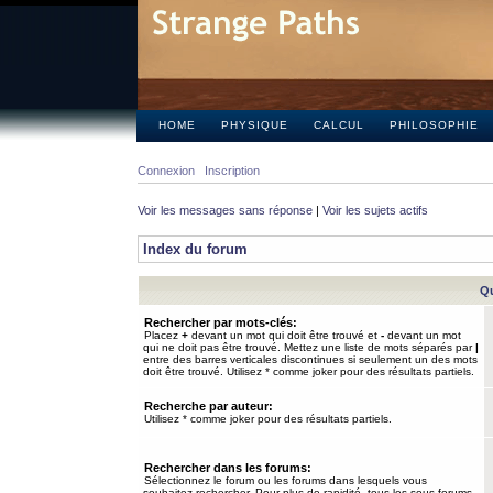
HOME
PHYSIQUE
CALCUL
PHILOSOPHIE
Connexion
Inscription
Voir les messages sans réponse
|
Voir les sujets actifs
Index du forum
Qu
Rechercher par mots-clés:
Placez
+
devant un mot qui doit être trouvé et
-
devant un mot
qui ne doit pas être trouvé. Mettez une liste de mots séparés par
|
entre des barres verticales discontinues si seulement un des mots
doit être trouvé. Utilisez * comme joker pour des résultats partiels.
Recherche par auteur:
Utilisez * comme joker pour des résultats partiels.
Rechercher dans les forums:
Sélectionnez le forum ou les forums dans lesquels vous
souhaitez rechercher. Pour plus de rapidité, tous les sous-forums