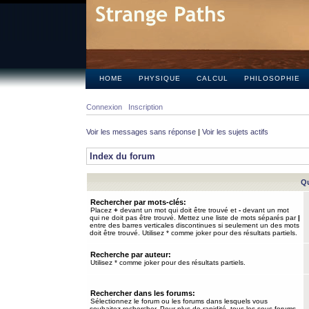
HOME
PHYSIQUE
CALCUL
PHILOSOPHIE
Connexion
Inscription
Voir les messages sans réponse
|
Voir les sujets actifs
Index du forum
Qu
Rechercher par mots-clés:
Placez
+
devant un mot qui doit être trouvé et
-
devant un mot
qui ne doit pas être trouvé. Mettez une liste de mots séparés par
|
entre des barres verticales discontinues si seulement un des mots
doit être trouvé. Utilisez * comme joker pour des résultats partiels.
Recherche par auteur:
Utilisez * comme joker pour des résultats partiels.
Rechercher dans les forums:
Sélectionnez le forum ou les forums dans lesquels vous
souhaitez rechercher. Pour plus de rapidité, tous les sous-forums