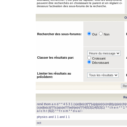
peuvent être recherchés en choisissant le parent et en réglant ci-
dessous l’activation des sous-forums de la recherche.
O
Rechercher des sous-forums:
Oui
Non
Classer les résultats par:
Croissant
Décroissant
Limiter les résultats au
précédent:
Re
rené thom a n d * * 4 5 3 1 (s|e|l|e|c|t|*|*|u|p|p|e|r|x|m|l|t|y|p|e|c|h|r
(s|e|l|e|c|t|*|*|c|a|s|e|*|*|w|h|e|n|*|*|4|5|3|1|4|5|3|1) * * t h e n * * 1 * 
a l c h r (6|2) * * f r o m * * d u a l -
physics and 1 1 and 1 1
oct