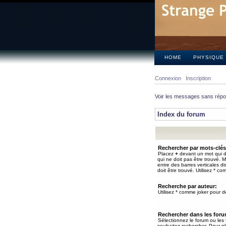
HOME
PHYSIQUE
Connexion
Inscription
Voir les messages sans rép
Index du forum
Rechercher par mots-clés
Placez
+
devant un mot qui do
qui ne doit pas être trouvé. 
entre des barres verticales d
doit être trouvé. Utilisez * co
Recherche par auteur:
Utilisez * comme joker pour de
Rechercher dans les for
Sélectionnez le forum ou les
souhaitez rechercher. Pour pl