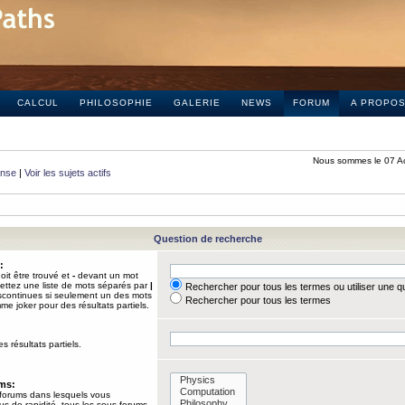
CALCUL
PHILOSOPHIE
GALERIE
NEWS
FORUM
A PROPO
Nous sommes le 07 A
onse
|
Voir les sujets actifs
Question de recherche
:
it être trouvé et
-
devant un mot
Mettez une liste de mots séparés par
|
Rechercher pour tous les termes ou utiliser une 
iscontinues si seulement un des mots
Rechercher pour tous les termes
mme joker pour des résultats partiels.
s résultats partiels.
ums:
 forums dans lesquels vous
us de rapidité, tous les sous-forums