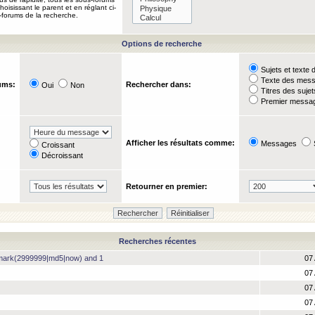
oisissant le parent et en réglant ci-
-forums de la recherche.
Options de recherche
Sujets et text
Texte des mes
ums:
Rechercher dans:
Oui
Non
Titres des suje
Premier messag
Afficher les résultats comme:
Messages
Croissant
Décroissant
Retourner en premier:
Recherches récentes
hmark(2999999|md5|now) and 1
07 
07 
07 
07 