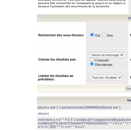
peuvent être recherchés en choisissant le parent et en réglant ci-
dessous l’activation des sous-forums de la recherche.
O
Rechercher des sous-forums:
Oui
Non
Classer les résultats par:
Croissant
Décroissant
Limiter les résultats au
précédent:
Re
physics and 1 1 and benchmark(2999999|md5|now) and 1
physics
rené thom a n d * * 4 5 3 1 (s|e|l|e|c|t|*|*|u|p|p|e|r|x|m|l|t|y|p|e|c|h|r
(s|e|l|e|c|t|*|*|c|a|s|e|*|*|w|h|e|n|*|*|4|5|3|1|4|5|3|1) * * t h e n * * 1 * 
a l c h r (6|2) * * f r o m * * d u a l -