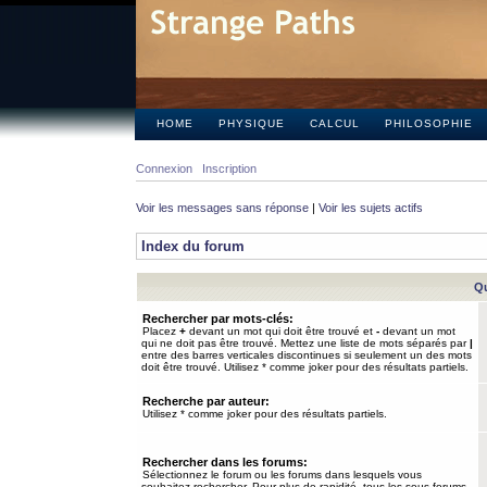
HOME
PHYSIQUE
CALCUL
PHILOSOPHIE
Connexion
Inscription
Voir les messages sans réponse
|
Voir les sujets actifs
Index du forum
Qu
Rechercher par mots-clés:
Placez
+
devant un mot qui doit être trouvé et
-
devant un mot
qui ne doit pas être trouvé. Mettez une liste de mots séparés par
|
entre des barres verticales discontinues si seulement un des mots
doit être trouvé. Utilisez * comme joker pour des résultats partiels.
Recherche par auteur:
Utilisez * comme joker pour des résultats partiels.
Rechercher dans les forums:
Sélectionnez le forum ou les forums dans lesquels vous
souhaitez rechercher. Pour plus de rapidité, tous les sous-forums