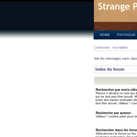
HOME
PHYSIQUE
Connexion
Inscription
Voir les messages sans rép
Index du forum
Rechercher par mots-clés
Placez
+
devant un mot qui do
qui ne doit pas être trouvé. 
entre des barres verticales d
doit être trouvé. Utilisez * co
Recherche par auteur:
Utilisez * comme joker pour de
Rechercher dans les for
Sélectionnez le forum ou les
souhaitez rechercher. Pour pl