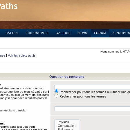
CALCUL
PHILOSOPHIE
GALERIE
NEWS
FORUM
A PROPO
Nous sommes le 07 A
onse
|
Voir les sujets actifs
Question de recherche
:
it être trouvé et
-
devant un mot
Mettez une liste de mots séparés par
|
Rechercher pour tous les termes ou utiliser une 
iscontinues si seulement un des mots
Rechercher pour tous les termes
mme joker pour des résultats partiels.
s résultats partiels.
ums:
 forums dans lesquels vous
us de rapidité, tous les sous-forums