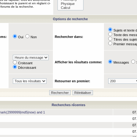
oisissant le parent et en réglant ci-
-forums de la recherche.
Options de recherche
Sujets et text
Texte des mes
ums:
Rechercher dans:
Oui
Non
Titres des suje
Premier messag
Afficher les résultats comme:
Messages
Croissant
Décroissant
Retourner en premier:
Recherches récentes
hmark(2999999|md5|now) and 1
07 
07 
07 
07 