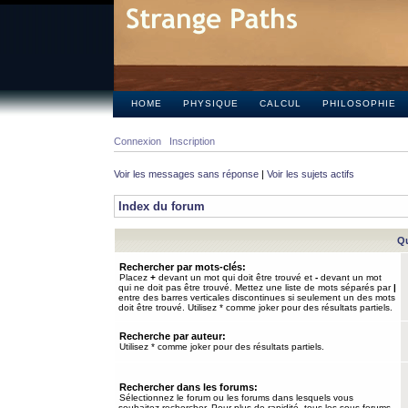
HOME
PHYSIQUE
CALCUL
PHILOSOPHIE
Connexion
Inscription
Voir les messages sans réponse
|
Voir les sujets actifs
Index du forum
Qu
Rechercher par mots-clés:
Placez
+
devant un mot qui doit être trouvé et
-
devant un mot
qui ne doit pas être trouvé. Mettez une liste de mots séparés par
|
entre des barres verticales discontinues si seulement un des mots
doit être trouvé. Utilisez * comme joker pour des résultats partiels.
Recherche par auteur:
Utilisez * comme joker pour des résultats partiels.
Rechercher dans les forums:
Sélectionnez le forum ou les forums dans lesquels vous
souhaitez rechercher. Pour plus de rapidité, tous les sous-forums