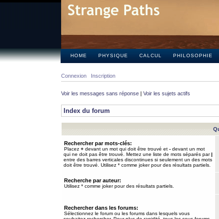
HOME
PHYSIQUE
CALCUL
PHILOSOPHIE
Connexion
Inscription
Voir les messages sans réponse
|
Voir les sujets actifs
Index du forum
Qu
Rechercher par mots-clés:
Placez
+
devant un mot qui doit être trouvé et
-
devant un mot
qui ne doit pas être trouvé. Mettez une liste de mots séparés par
|
entre des barres verticales discontinues si seulement un des mots
doit être trouvé. Utilisez * comme joker pour des résultats partiels.
Recherche par auteur:
Utilisez * comme joker pour des résultats partiels.
Rechercher dans les forums:
Sélectionnez le forum ou les forums dans lesquels vous
souhaitez rechercher. Pour plus de rapidité, tous les sous-forums