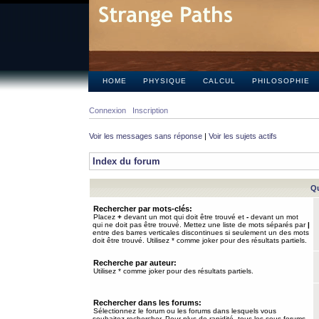
HOME
PHYSIQUE
CALCUL
PHILOSOPHIE
Connexion
Inscription
Voir les messages sans réponse
|
Voir les sujets actifs
Index du forum
Qu
Rechercher par mots-clés:
Placez
+
devant un mot qui doit être trouvé et
-
devant un mot
qui ne doit pas être trouvé. Mettez une liste de mots séparés par
|
entre des barres verticales discontinues si seulement un des mots
doit être trouvé. Utilisez * comme joker pour des résultats partiels.
Recherche par auteur:
Utilisez * comme joker pour des résultats partiels.
Rechercher dans les forums:
Sélectionnez le forum ou les forums dans lesquels vous
souhaitez rechercher. Pour plus de rapidité, tous les sous-forums