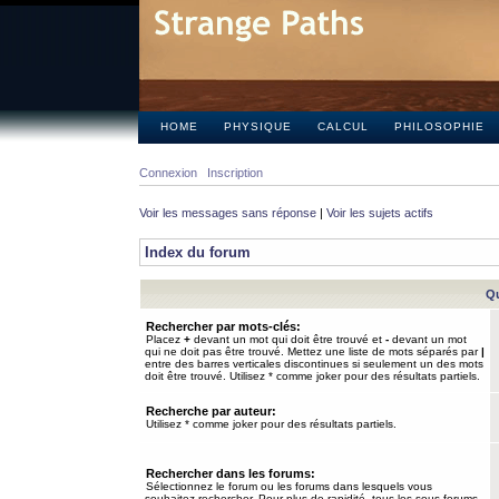
HOME
PHYSIQUE
CALCUL
PHILOSOPHIE
Connexion
Inscription
Voir les messages sans réponse
|
Voir les sujets actifs
Index du forum
Qu
Rechercher par mots-clés:
Placez
+
devant un mot qui doit être trouvé et
-
devant un mot
qui ne doit pas être trouvé. Mettez une liste de mots séparés par
|
entre des barres verticales discontinues si seulement un des mots
doit être trouvé. Utilisez * comme joker pour des résultats partiels.
Recherche par auteur:
Utilisez * comme joker pour des résultats partiels.
Rechercher dans les forums:
Sélectionnez le forum ou les forums dans lesquels vous
souhaitez rechercher. Pour plus de rapidité, tous les sous-forums