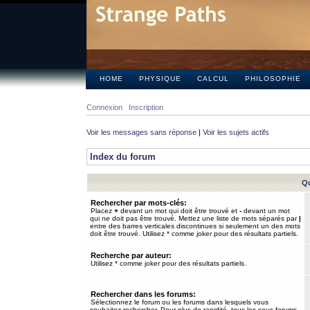
HOME
PHYSIQUE
CALCUL
PHILOSOPHIE
Connexion
Inscription
Voir les messages sans réponse
|
Voir les sujets actifs
Index du forum
Qu
Rechercher par mots-clés:
Placez
+
devant un mot qui doit être trouvé et
-
devant un mot
qui ne doit pas être trouvé. Mettez une liste de mots séparés par
|
entre des barres verticales discontinues si seulement un des mots
doit être trouvé. Utilisez * comme joker pour des résultats partiels.
Recherche par auteur:
Utilisez * comme joker pour des résultats partiels.
Rechercher dans les forums:
Sélectionnez le forum ou les forums dans lesquels vous
souhaitez rechercher. Pour plus de rapidité, tous les sous-forums