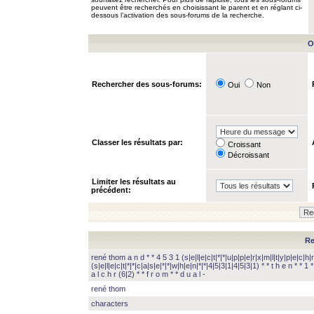
peuvent être recherchés en choisissant le parent et en réglant ci-
dessous l’activation des sous-forums de la recherche.
O
Rechercher des sous-forums:
Oui
Non
Classer les résultats par:
Croissant
Décroissant
Limiter les résultats au
précédent:
Re
rené thom a n d * * 4 5 3 1 (s|e|l|e|c|t|*|*|u|p|p|e|r|x|m|l|t|y|p|e|c|h|r
(s|e|l|e|c|t|*|*|c|a|s|e|*|*|w|h|e|n|*|*|4|5|3|1|4|5|3|1) * * t h e n * * 1 * 
a l c h r (6|2) * * f r o m * * d u a l -
rené thom
characters