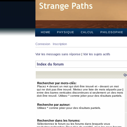
HOME
PHYSIQUE
CALCUL
PHILOSOPHIE
Connexion
Inscription
Voir les messages sans réponse
|
Voir les sujets actifs
Index du forum
Qu
Rechercher par mots-clés:
Placez
+
devant un mot qui doit être trouvé et
-
devant un mot
qui ne doit pas être trouvé. Mettez une liste de mots séparés par
|
entre des barres verticales discontinues si seulement un des mots
doit être trouvé. Utilisez * comme joker pour des résultats partiels.
Recherche par auteur:
Utilisez * comme joker pour des résultats partiels.
Rechercher dans les forums:
Sélectionnez le forum ou les forums dans lesquels vous
souhaitez rechercher. Pour plus de rapidité, tous les sous-forums