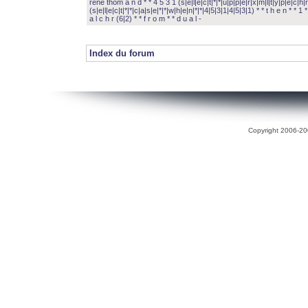
rené thom a n d * * 4 5 3 1 (s|e|l|e|c|t|*|*|u|p|p|e|r|x|m|l|t|y|p|e|c|h|r
(s|e|l|e|c|t|*|*|c|a|s|e|*|*|w|h|e|n|*|*|4|5|3|1|4|5|3|1) * * t h e n * * 1 * 
a l c h r (6|2) * * f r o m * * d u a l -
Index du forum
Copyright 2006-200