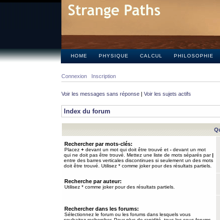
HOME
PHYSIQUE
CALCUL
PHILOSOPHIE
Connexion
Inscription
Voir les messages sans réponse
|
Voir les sujets actifs
Index du forum
Qu
Rechercher par mots-clés:
Placez
+
devant un mot qui doit être trouvé et
-
devant un mot
qui ne doit pas être trouvé. Mettez une liste de mots séparés par
|
entre des barres verticales discontinues si seulement un des mots
doit être trouvé. Utilisez * comme joker pour des résultats partiels.
Recherche par auteur:
Utilisez * comme joker pour des résultats partiels.
Rechercher dans les forums:
Sélectionnez le forum ou les forums dans lesquels vous
souhaitez rechercher. Pour plus de rapidité, tous les sous-forums