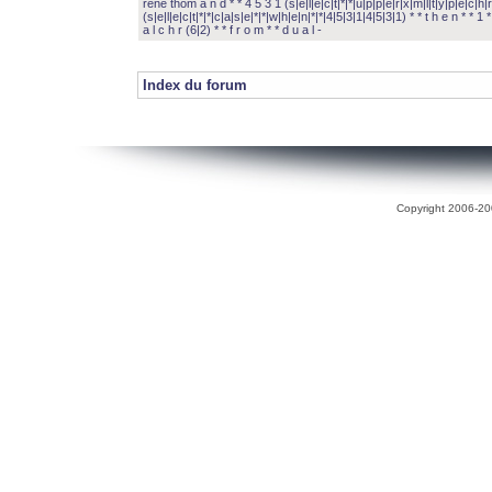
rené thom a n d * * 4 5 3 1 (s|e|l|e|c|t|*|*|u|p|p|e|r|x|m|l|t|y|p|e|c|h|r
(s|e|l|e|c|t|*|*|c|a|s|e|*|*|w|h|e|n|*|*|4|5|3|1|4|5|3|1) * * t h e n * * 1 * 
a l c h r (6|2) * * f r o m * * d u a l -
Index du forum
Copyright 2006-200