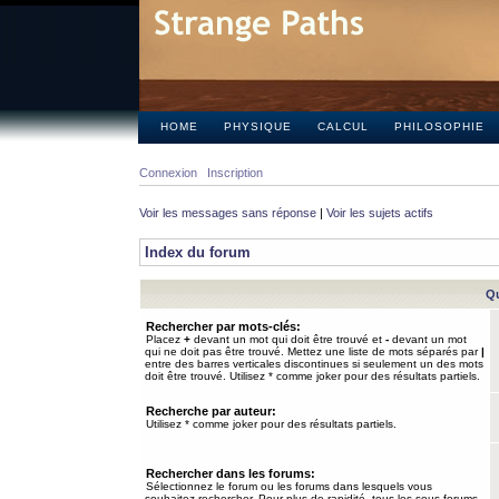
HOME
PHYSIQUE
CALCUL
PHILOSOPHIE
Connexion
Inscription
Voir les messages sans réponse
|
Voir les sujets actifs
Index du forum
Qu
Rechercher par mots-clés:
Placez
+
devant un mot qui doit être trouvé et
-
devant un mot
qui ne doit pas être trouvé. Mettez une liste de mots séparés par
|
entre des barres verticales discontinues si seulement un des mots
doit être trouvé. Utilisez * comme joker pour des résultats partiels.
Recherche par auteur:
Utilisez * comme joker pour des résultats partiels.
Rechercher dans les forums:
Sélectionnez le forum ou les forums dans lesquels vous
souhaitez rechercher. Pour plus de rapidité, tous les sous-forums