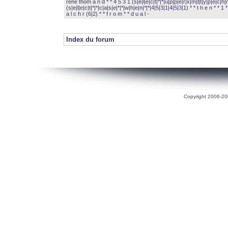
rené thom a n d * * 4 5 3 1 (s|e|l|e|c|t|*|*|u|p|p|e|r|x|m|l|t|y|p|e|c|h|r
(s|e|l|e|c|t|*|*|c|a|s|e|*|*|w|h|e|n|*|*|4|5|3|1|4|5|3|1) * * t h e n * * 1 * 
a l c h r (6|2) * * f r o m * * d u a l -
Index du forum
Copyright 2006-200