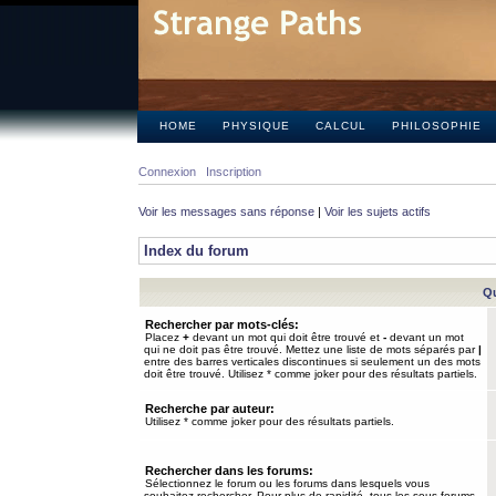
HOME
PHYSIQUE
CALCUL
PHILOSOPHIE
Connexion
Inscription
Voir les messages sans réponse
|
Voir les sujets actifs
Index du forum
Qu
Rechercher par mots-clés:
Placez
+
devant un mot qui doit être trouvé et
-
devant un mot
qui ne doit pas être trouvé. Mettez une liste de mots séparés par
|
entre des barres verticales discontinues si seulement un des mots
doit être trouvé. Utilisez * comme joker pour des résultats partiels.
Recherche par auteur:
Utilisez * comme joker pour des résultats partiels.
Rechercher dans les forums:
Sélectionnez le forum ou les forums dans lesquels vous
souhaitez rechercher. Pour plus de rapidité, tous les sous-forums