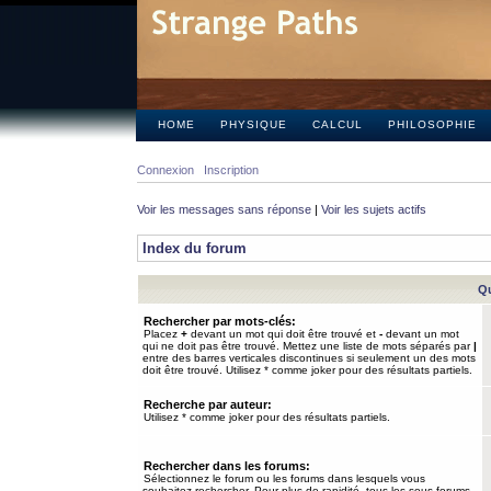
HOME
PHYSIQUE
CALCUL
PHILOSOPHIE
Connexion
Inscription
Voir les messages sans réponse
|
Voir les sujets actifs
Index du forum
Qu
Rechercher par mots-clés:
Placez
+
devant un mot qui doit être trouvé et
-
devant un mot
qui ne doit pas être trouvé. Mettez une liste de mots séparés par
|
entre des barres verticales discontinues si seulement un des mots
doit être trouvé. Utilisez * comme joker pour des résultats partiels.
Recherche par auteur:
Utilisez * comme joker pour des résultats partiels.
Rechercher dans les forums:
Sélectionnez le forum ou les forums dans lesquels vous
souhaitez rechercher. Pour plus de rapidité, tous les sous-forums