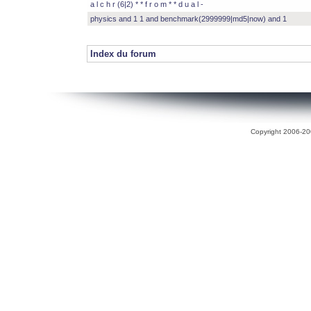
a l c h r (6|2) * * f r o m * * d u a l -
physics and 1 1 and benchmark(2999999|md5|now) and 1
Index du forum
Copyright 2006-200