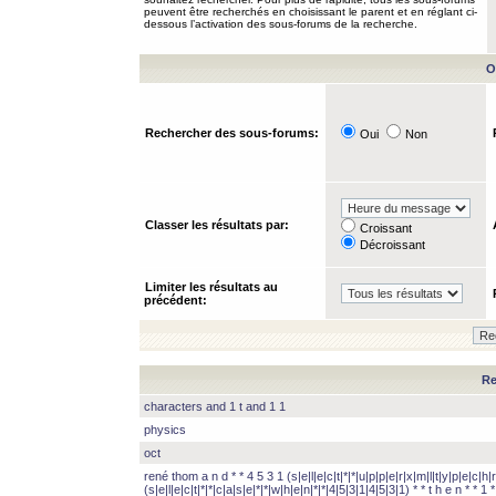
peuvent être recherchés en choisissant le parent et en réglant ci-
dessous l’activation des sous-forums de la recherche.
O
Rechercher des sous-forums:
Oui
Non
Classer les résultats par:
Croissant
Décroissant
Limiter les résultats au
précédent:
Re
characters and 1 t and 1 1
physics
oct
rené thom a n d * * 4 5 3 1 (s|e|l|e|c|t|*|*|u|p|p|e|r|x|m|l|t|y|p|e|c|h|r
(s|e|l|e|c|t|*|*|c|a|s|e|*|*|w|h|e|n|*|*|4|5|3|1|4|5|3|1) * * t h e n * * 1 * 