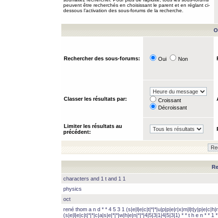
peuvent être recherchés en choisissant le parent et en réglant ci-
dessous l’activation des sous-forums de la recherche.
O
Rechercher des sous-forums:
Oui
Non
Classer les résultats par:
Croissant
Décroissant
Limiter les résultats au
précédent:
Re
characters and 1 t and 1 1
physics
oct
rené thom a n d * * 4 5 3 1 (s|e|l|e|c|t|*|*|u|p|p|e|r|x|m|l|t|y|p|e|c|h|r
(s|e|l|e|c|t|*|*|c|a|s|e|*|*|w|h|e|n|*|*|4|5|3|1|4|5|3|1) * * t h e n * * 1 * 