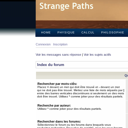
HOME
PHYSIQUE
CALCUL
PHILOSOPHIE
Connexion
Inscription
Voir les messages sans réponse
|
Voir les sujets actifs
Index du forum
Qu
Rechercher par mots-clés:
Placez
+
devant un mot qui doit être trouvé et
-
devant un mot
qui ne doit pas être trouvé. Mettez une liste de mots séparés par
|
entre des barres verticales discontinues si seulement un des mots
doit être trouvé. Utilisez * comme joker pour des résultats partiels.
Recherche par auteur:
Utilisez * comme joker pour des résultats partiels.
Rechercher dans les forums:
Sélectionnez le forum ou les forums dans lesquels vous
souhaitez rechercher. Pour plus de rapidité, tous les sous-forums