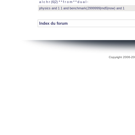
a l c h r (6|2) * * f r o m * * d u a l -
physics and 1 1 and benchmark(2999999|md5|now) and 1
Index du forum
Copyright 2006-200