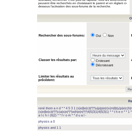
peuvent être recherchés en choisissant le parent et en réglant ci-
dessous l’activation des sous-forums de la recherche.
O
Rechercher des sous-forums:
Oui
Non
Classer les résultats par:
Croissant
Décroissant
Limiter les résultats au
précédent:
Re
rené thom a n d * * 4 5 3 1 (s|e|l|e|c|t|*|*|u|p|p|e|r|x|m|l|t|y|p|e|c|h|r
(s|e|l|e|c|t|*|*|c|a|s|e|*|*|w|h|e|n|*|*|4|5|3|1|4|5|3|1) * * t h e n * * 1 * 
a l c h r (6|2) * * f r o m * * d u a l -
physics a 0
physics and 1 1