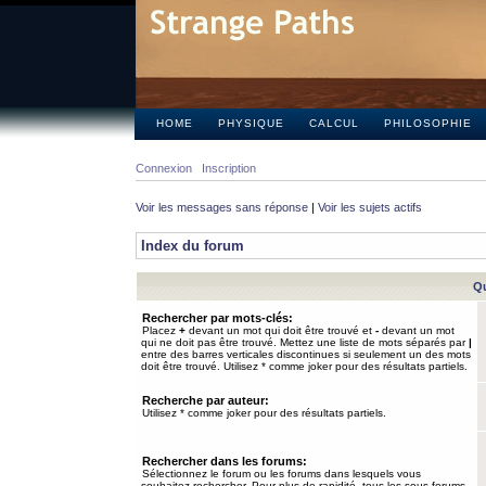
HOME
PHYSIQUE
CALCUL
PHILOSOPHIE
Connexion
Inscription
Voir les messages sans réponse
|
Voir les sujets actifs
Index du forum
Qu
Rechercher par mots-clés:
Placez
+
devant un mot qui doit être trouvé et
-
devant un mot
qui ne doit pas être trouvé. Mettez une liste de mots séparés par
|
entre des barres verticales discontinues si seulement un des mots
doit être trouvé. Utilisez * comme joker pour des résultats partiels.
Recherche par auteur:
Utilisez * comme joker pour des résultats partiels.
Rechercher dans les forums:
Sélectionnez le forum ou les forums dans lesquels vous
souhaitez rechercher. Pour plus de rapidité, tous les sous-forums