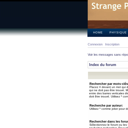
HOME
PHYSIQUE
Connexion
Inscription
Voir les messages sans rép
Index du forum
Rechercher par mots-clés
Placez
+
devant un mot qui do
qui ne doit pas être trouvé. 
entre des barres verticales d
doit être trouvé. Utilisez * co
Recherche par auteur:
Utilisez * comme joker pour de
Rechercher dans les for
Sélectionnez le forum ou les
souhaitez rechercher. Pour pl