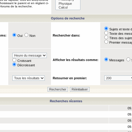
oisissant le parent et en réglant ci-
-forums de la recherche.
Options de recherche
Sujets et text
Texte des mes
ums:
Rechercher dans:
Oui
Non
Titres des suje
Premier messag
Afficher les résultats comme:
Messages
Croissant
Décroissant
Retourner en premier:
Recherches récentes
09 
09 
09 
09 