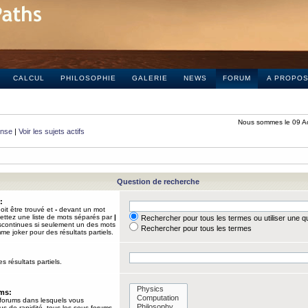
CALCUL
PHILOSOPHIE
GALERIE
NEWS
FORUM
A PROPO
Nous sommes le 09 A
onse
|
Voir les sujets actifs
Question de recherche
:
it être trouvé et
-
devant un mot
Mettez une liste de mots séparés par
|
Rechercher pour tous les termes ou utiliser une 
iscontinues si seulement un des mots
Rechercher pour tous les termes
mme joker pour des résultats partiels.
s résultats partiels.
ums:
 forums dans lesquels vous
us de rapidité, tous les sous-forums